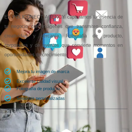
En POLICONECT AGENCY capturamos la esencia de
tu negocio con imágenes que transmiten confianza,
creatividad y cercanía. Fotografía de producto,
corporativa y de eventos que convierte momentos en
oportunidades de crecimiento.
Mejora tu imagen de marca
Excelente calidad visual
Fotografía de producto
Sesiones personalizadas